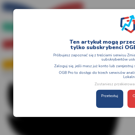
Ten artykuł mogą prze
tylko subskrybenci OG
Próbujesz zapoznać się z treściami serwisu Zmi
subskrybentów usłu
Zaloguj się, jeśli masz już konto lub zarejestru
OGB Pro to dostęp do trzech serwisów analit
Lokaln
Zostaniesz przekierowa
Przetestuj
O