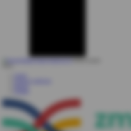
Partner portalu
Menu
Trendy
Prognozy społeczne
Raporty
Kontakt